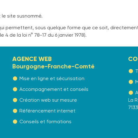
nt le site susnommé.
 qui permettent, sous quelque forme que ce soit, directement
 4 de la loi n° 78-17 du 6 janvier 1978).
AGENCE WEB
CO
Bourgogne-Franche-Comté
T
Mise en ligne et sécurisation
M
Accompagnement et conseils
A
Création web sur mesure
La R
713
Référencement internet
Conseils et formations