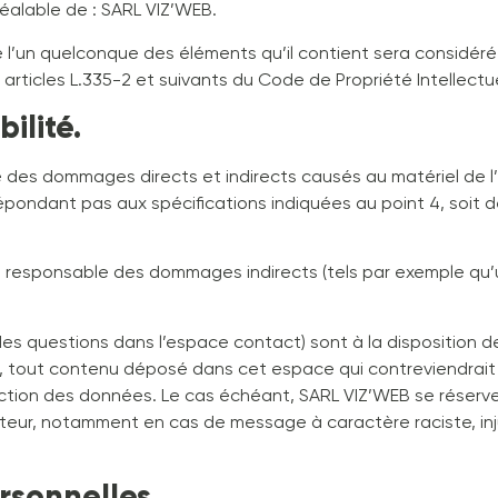
préalable de : SARL VIZ’WEB.
e l’un quelconque des éléments qu’il contient sera considé
rticles L.335-2 et suivants du Code de Propriété Intellectue
ilité.
es dommages directs et indirects causés au matériel de l’uti
e répondant pas aux spécifications indiquées au point 4, soit 
 responsable des dommages indirects (tels par exemple qu
es questions dans l’espace contact) sont à la disposition des
 tout contenu déposé dans cet espace qui contreviendrait à 
otection des données. Le cas échéant, SARL VIZ’WEB se réser
lisateur, notamment en cas de message à caractère raciste, in
rsonnelles.