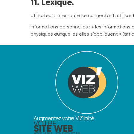
11. Lexique.
Utilisateur : Internaute se connectant, utilisa
Informations personnelles : « les informations
physiques auxquelles elles s’appliquent » (article
Augmentez votre VIZ’ibilité
VOTRE
SITE WEB
EN UN