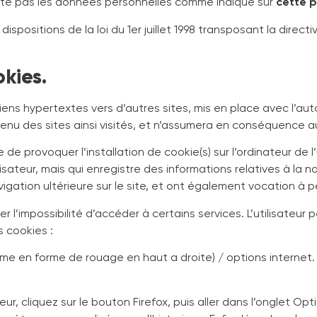
ploite pas les données personnelles comme indiqué sur
cette 
ositions de la loi du 1er juillet 1998 transposant la directiv
okies.
liens hypertextes vers d’autres sites, mis en place avec l’a
ontenu des sites ainsi visités, et n’assumera en conséquence 
de provoquer l’installation de cookie(s) sur l’ordinateur de l’
tilisateur, mais qui enregistre des informations relatives à la n
avigation ultérieure sur le site, et ont également vocation 
er l’impossibilité d’accéder à certains services. L’utilisateur
s cookies :
mme en forme de rouage en haut a droite) / options internet. 
ur, cliquez sur le bouton Firefox, puis aller dans l’onglet Opt